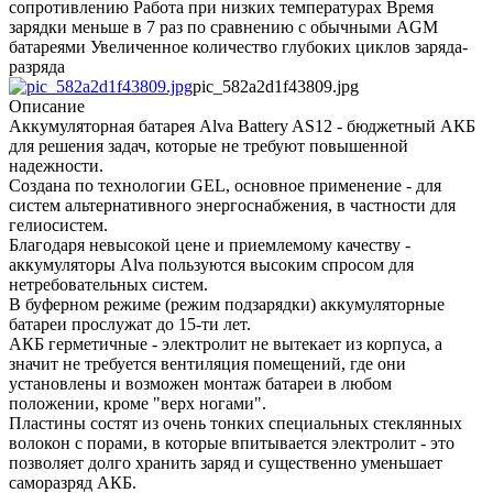
сопротивлению Работа при низких температурах Время
зарядки меньше в 7 раз по сравнению с обычными AGM
батареями Увеличенное количество глубоких циклов заряда-
разряда
pic_582a2d1f43809.jpg
Описание
Аккумуляторная батарея Alva Battery AS12 - бюджетный АКБ
для решения задач, которые не требуют повышенной
надежности.
Создана по технологии GEL, основное применение - для
систем альтернативного энергоснабжения, в частности для
гелиосистем.
Благодаря невысокой цене и приемлемому качеству -
аккумуляторы Alva пользуются высоким спросом для
нетребовательных систем.
В буферном режиме (режим подзарядки) аккумуляторные
батареи прослужат до 15-ти лет.
АКБ герметичные - электролит не вытекает из корпуса, а
значит не требуется вентиляция помещений, где они
установлены и возможен монтаж батареи в любом
положении, кроме "верх ногами".
Пластины состят из очень тонких специальных стеклянных
волокон с порами, в которые впитывается электролит - это
позволяет долго хранить заряд и существенно уменьшает
саморазряд АКБ.