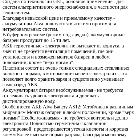
Создана по технологии GEL, основное применение - для
систем альтернативного энергоснабжения, в частности для
гелиосистем.
Благодаря невысокой цене и приемлемому качеству -
аккумуляторы Alva пользуются высоким спросом для
нетребовательных систем.
В буферном режиме (режим подзарядки) аккумуляторные
батареи прослужат до 15-ти лет.
АКБ герметичные - электролит не вытекает из корпуса, а
значит не требуется вентиляция помещений, где они
установлены и возможен монтаж батареи в любом
положении, кроме "верх ногами".
Пластины состят из очень тонких специальных стеклянных
волокон с порами, в которые впитывается электролит - это
позволяет долго хранить заряд и существенно уменьшает
саморазряд АКБ.
Аккумуляторная батарея необслуживаемая - не требуется
отслеживать уровень электролита и доливать
дистиллированную воду.
Особенности АКБ Alva Battery AS12: Устойчива к различным
вибрациям Монтаж батареи в любом положении, кроме "верх
ногами" Необслуживаемая - не требуется контроль и долив
электролита Полностью герметична с клапанной
регулировкой, предотвращается утечка кислоты и коррозия
клемм Более высокие нормы разряда, благодаря меньшему