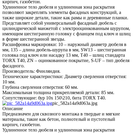
кирпич, газобетон.
Удлиненное тело дюбеля и удлиненная зона раскрытия
позволяют закреплять элементы фасадных конструкций, а
также широкие детали, такие как рамы и деревянные планки.
Представляет собой универсальный фасадный дюбель с
цилиндрической манжетой с электрооцинкованным шурупом,
имеющим шестигранную головку с фланцем под ключ и шлиц
в форме шестигранной звезды.
Расшифровка маркировки: 10 – наружный диаметр дюбеля в
мм, 135 – длина дюбель-шурупа в мм, SW13 – шестигранная
головка под ключ или насадку 13 мм, T40 – шлиц стандарта
TORX T40, ZN – оцинкованное покрытие, S-UF – тип дюбеля
фасадного.
Производитель: Финляндия.
Технические характеристики: Диаметр сверления отверстия:
10 мм.
Глубина сверления отверстия: 60 мм.
Максимальная толщина прикрепляемой детали: 85 мм.
Сопутствующие: бур 10х 150\210, бита TORX T40.
pic_582a14a9d063a.jpg
Описание
Предназначен для сквозного монтажа в твердые и мягкие
материалы, такие как бетон, полнотелый и пустотелый
кирпич, газобетон.
Удлиненное тело дюбеля и удлиненная зона раскрытия