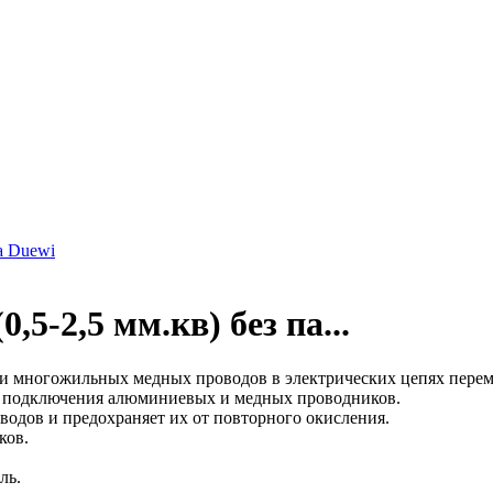
а Duewi
,5-2,5 мм.кв) без па...
и многожильных медных проводов в электрических цепях переме
я подключения алюминиевых и медных проводников.
одов и предохраняет их от повторного окисления.
ков.
ль.