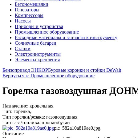
Бетономешалки
Генераторы
Компрессоры
Насосы
Приборы и устройства
Промышленное оборудование
Расходные материалы и запчасти к инструменту
Солнечные батареи
Станки
Электроинструменты
Элементы крепления
Бензопривод ЭНКОР
Буровые коронки и стойки DeWalt
Вернуться к: Промышленное оборудование
Горелка газовоздушная ДОН
Назначение: кровельная,
Тип: горелка,
Тип горелки/резака: газовоздушная,
Тип газа/топлива: пропан/бутан
pic_582a10a819ae0.jpg
Описание