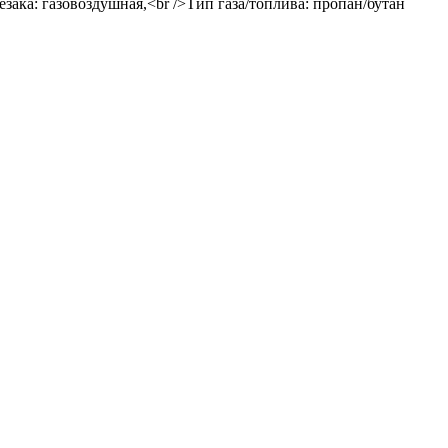
езака: газовоздушная,<br />Тип газа/топлива: пропан/бутан