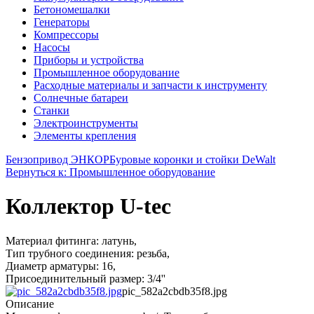
Бетономешалки
Генераторы
Компрессоры
Насосы
Приборы и устройства
Промышленное оборудование
Расходные материалы и запчасти к инструменту
Солнечные батареи
Станки
Электроинструменты
Элементы крепления
Бензопривод ЭНКОР
Буровые коронки и стойки DeWalt
Вернуться к: Промышленное оборудование
Коллектор U-tec
Материал фитинга: латунь,
Тип трубного соединения: резьба,
Диаметр арматуры: 16,
Присоединительный размер: 3/4''
pic_582a2cbdb35f8.jpg
Описание