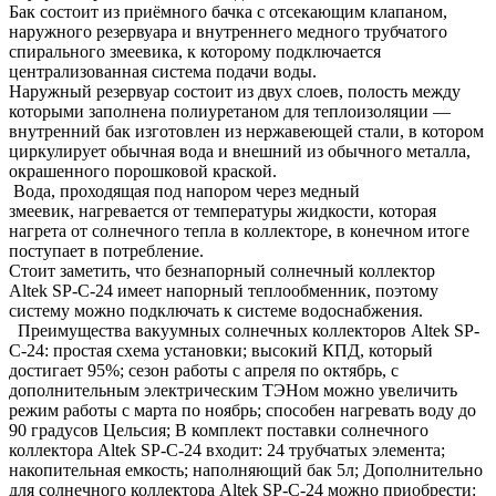
Бак состоит из приёмного бачка с отсекающим клапаном,
наружного резервуара и внутреннего медного трубчатого
спирального змеевика, к которому подключается
централизованная система подачи воды.
Наружный резервуар состоит из двух слоев, полость между
которыми заполнена полиуретаном для теплоизоляции ―
внутренний бак изготовлен из нержавеющей стали, в котором
циркулирует обычная вода и внешний из обычного металла,
окрашенного порошковой краской.
Вода, проходящая под напором через медный
змеевик, нагревается от температуры жидкости, которая
нагрета от солнечного тепла в коллекторе, в конечном итоге
поступает в потребление.
Стоит заметить, что безнапорный солнечный коллектор
Altek SP-C-24 имеет напорный теплообменник, поэтому
систему можно подключать к системе водоснабжения.
Преимущества вакуумных солнечных коллекторов Altek SP-
C-24: простая схема установки; высокий КПД, который
достигает 95%; сезон работы с апреля по октябрь, с
дополнительным электрическим ТЭНом можно увеличить
режим работы с марта по ноябрь; способен нагревать воду до
90 градусов Цельсия; В комплект поставки солнечного
коллектора Altek SP-C-24 входит: 24 трубчатых элемента;
накопительная емкость; наполняющий бак 5л; Дополнительно
для солнечного коллектора Altek SP-C-24 можно приобрести: