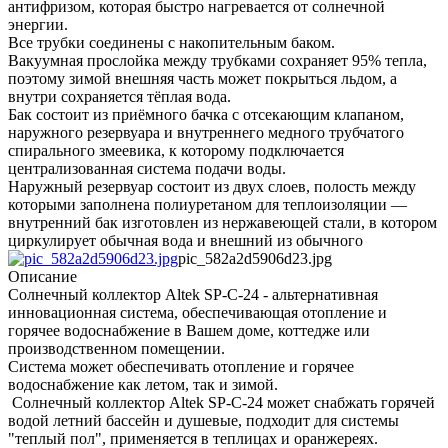
антифризом, которая быстро нагревается от солнечной
энергии.
Все трубки соединены с накопительным баком.
Вакуумная прослойка между трубками сохраняет 95% тепла,
поэтому зимой внешняя часть может покрыться льдом, а
внутри сохраняется тёплая вода.
Бак состоит из приёмного бачка с отсекающим клапаном,
наружного резервуара и внутреннего медного трубчатого
спирального змеевика, к которому подключается
централизованная система подачи воды.
Наружный резервуар состоит из двух слоев, полость между
которыми заполнена полиуретаном для теплоизоляции ―
внутренний бак изготовлен из нержавеющей стали, в котором
циркулирует обычная вода и внешний из обычного
pic_582a2d5906d23.jpg
Описание
Солнечный коллектор Altek SP-C-24 - альтернативная
инновационная система, обеспечивающая отопление и
горячее водоснабжение в Вашем доме, коттедже или
производственном помещении.
Система может обеспечивать отопление и горячее
водоснабжение как летом, так и зимой.
Солнечный коллектор Altek SP-C-24 может снабжать горячей
водой летний бассейн и душевые, подходит для системы
"теплый пол", применяется в теплицах и оранжереях.