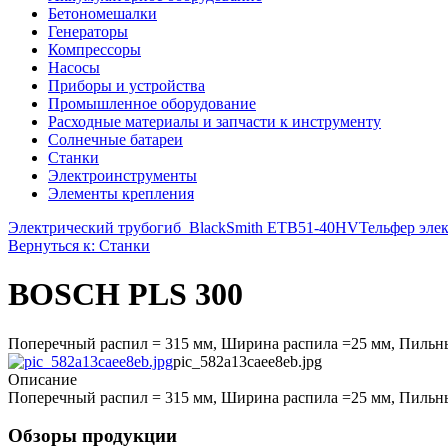
Бетономешалки
Генераторы
Компрессоры
Насосы
Приборы и устройства
Промышленное оборудование
Расходные материалы и запчасти к инструменту
Солнечные батареи
Станки
Электроинструменты
Элементы крепления
Электрический трубогиб_BlackSmith ETB51-40HV
Тельфер элек
Вернуться к: Станки
BOSCH PLS 300
Поперечный распил = 315 мм, Ширина распила =25 мм, Пильные м
pic_582a13caee8eb.jpg
Описание
Поперечный распил = 315 мм, Ширина распила =25 мм, Пильные м
Обзоры продукции